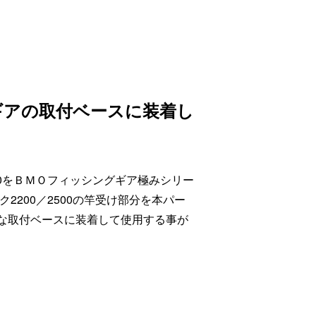
グギアの取付ベースに装着し
00をＢＭＯフィッシングギア極みシリー
200／2500の竿受け部分を本パー
な取付ベースに装着して使用する事が