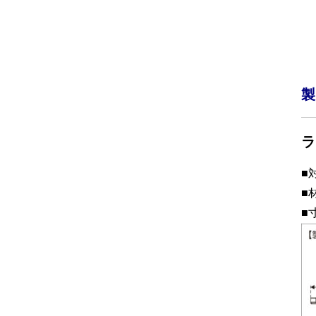
製
ラ
■
■
■