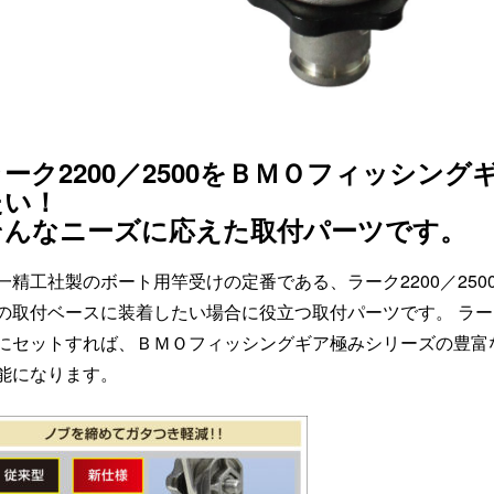
ラーク2200／2500をＢＭＯフィッシン
たい！
そんなニーズに応えた取付パーツです。
一精工社製のボート用竿受けの定番である、ラーク2200／25
の取付ベースに装着したい場合に役立つ取付パーツです。 ラーク2
にセットすれば、ＢＭＯフィッシングギア極みシリーズの豊富
能になります。