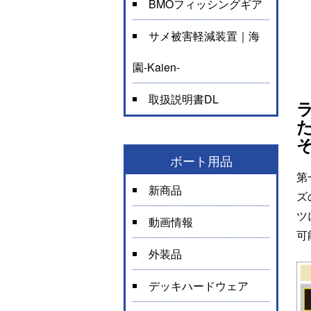
BMOフィッシングギア
サメ被害軽減装置｜海
園-Kaien-
取扱説明書DL
ボート用品
第
新商品
ズ
ツ
動画情報
可
外装品
デッキハードウェア