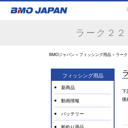
ラーク２２
BMOジャパン
»
フィッシング用品
»
ラーク
フィッシング用品
新商品
下
後
動画情報
バッテリー
船釣り用品