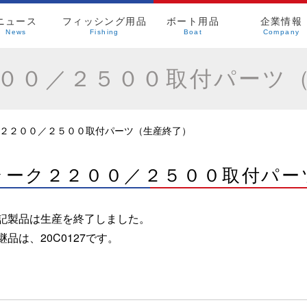
ニュース
フィッシング用品
ボート用品
企業情報
News
Fishing
Boat
Company
００／２５００取付パーツ
２２００／２５００取付パーツ（生産終了）
ラーク２２００／２５００取付パー
記製品は生産を終了しました。
継品は、
20C0127
です。