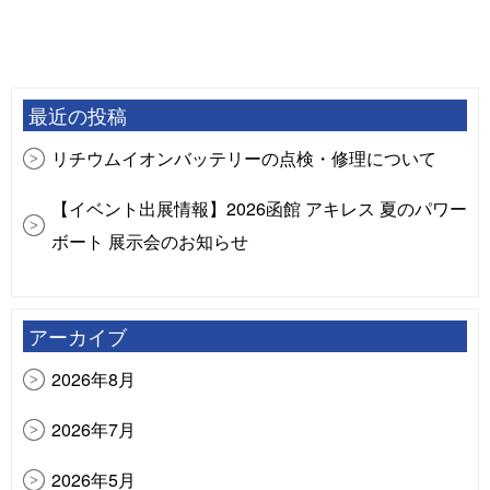
最近の投稿
リチウムイオンバッテリーの点検・修理について
【イベント出展情報】2026函館 アキレス 夏のパワー
ボート 展示会のお知らせ
【イベント出展情報】ジョイクラフトボート試乗会
大郷屋（長浜港）
アーカイブ
【イベント出展情報】FRPボート＆ボートカスタム
2026年8月
用品 合同展示受注会
2026年7月
【イベント出展情報】スズキマリーナ富山 ボート展
2026年5月