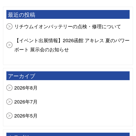
最近の投稿
リチウムイオンバッテリーの点検・修理について
【イベント出展情報】2026函館 アキレス 夏のパワー
ボート 展示会のお知らせ
【イベント出展情報】ジョイクラフトボート試乗会
大郷屋（長浜港）
アーカイブ
【イベント出展情報】FRPボート＆ボートカスタム
2026年8月
用品 合同展示受注会
2026年7月
【イベント出展情報】スズキマリーナ富山 ボート展
2026年5月
示・試乗イベント（スズキマリン主催）（ご来場あ
りがとうございました）
2026年4月