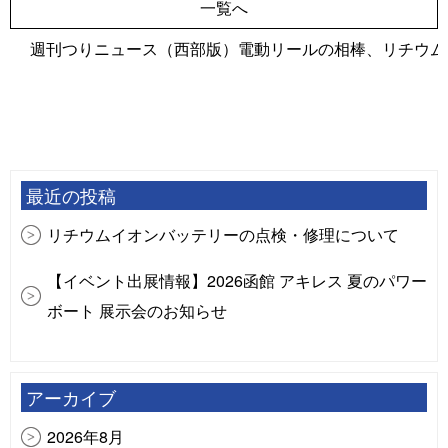
一覧へ
週刊つりニュース（西部版）電動リールの相棒、リチウム
最近の投稿
リチウムイオンバッテリーの点検・修理について
【イベント出展情報】2026函館 アキレス 夏のパワー
ボート 展示会のお知らせ
【イベント出展情報】ジョイクラフトボート試乗会
大郷屋（長浜港）
アーカイブ
【イベント出展情報】FRPボート＆ボートカスタム
2026年8月